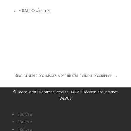
←
- SALTO c'est fini
Bing générer des images à partir d’une simple description
→
© Team-ordi |
Mentions Légales
|
CGV
|
Création site Internet
WEBUZ
Suivre
Suivre
Suivre