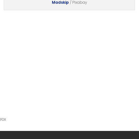
Madskip
/ Pixabay
efox