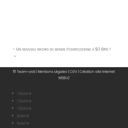
- Un nouveau record du monde d’overclocking à 9,1 GHz !
→
© Team-ordi |
Mentions Légales
|
CGV
|
Création site Internet
WEBUZ
Suivre
Suivre
Suivre
Suivre
Suivre