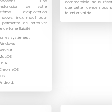
roposons une
commerciale sous rése
installation de votre
que cette licence nous s
ystème d’exploitation
fourni et valide.
indows, linux, mac) pour
i permettre de retrouver
e certaine fluidité.
ur les systèmes :
Windows
Serveur
MacOS
Linux
ChromeOS
IOS
Android.