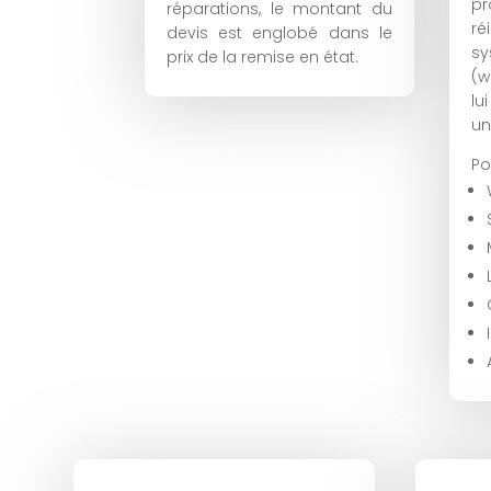
p
réparations, le montant du
ré
devis est englobé dans le
s
prix de la remise en état.
(w
lu
un
Po