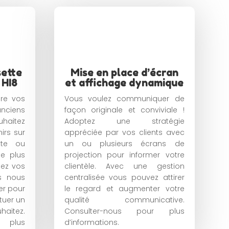
sette
Mise en place d’écran
 HI8
et affichage dynamique
re vos
Vous voulez communiquer de
anciens
façon originale et conviviale !
haitez
Adoptez une stratégie
irs sur
appréciée par vos clients avec
ette ou
un ou plusieurs écrans de
de plus
projection pour informer votre
sez vos
clientèle. Avec une gestion
s nous
centralisée vous pouvez attirer
er pour
le regard et augmenter votre
tuer un
qualité communicative.
haitez.
Consulter-nous pour plus
r plus
d’informations.