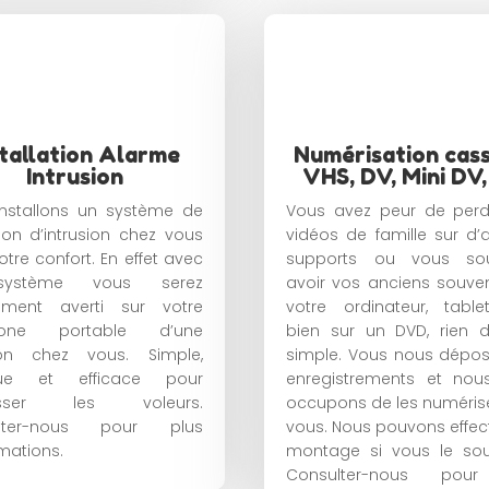
stallation Alarme
Numérisation cas
Intrusion
VHS, DV, Mini DV,
nstallons un système de
Vous avez peur de perd
ion d’intrusion chez vous
vidéos de famille sur d’
otre confort. En effet avec
supports ou vous sou
ystème vous serez
avoir vos anciens souven
tement averti sur votre
votre ordinateur, tabl
hone portable d’une
bien sur un DVD, rien 
sion chez vous. Simple,
simple. Vous nous dépo
que et efficace pour
enregistrements et nou
usser les voleurs.
occupons de les numéris
lter-nous pour plus
vous. Nous pouvons effec
rmations.
montage si vous le sou
Consulter-nous pou