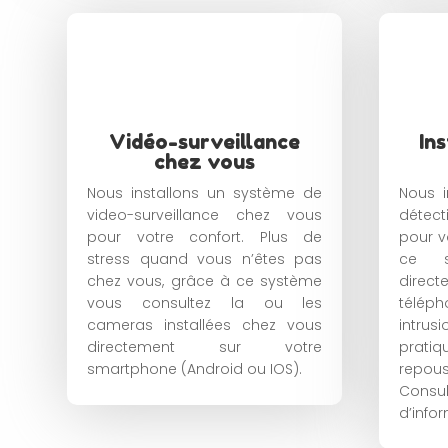
Vidéo-surveillance
In
chez vous
Nous installons un système de
Nous i
video-surveillance chez vous
détect
pour votre confort. Plus de
pour v
stress quand vous n’êtes pas
ce s
chez vous, grâce à ce système
direc
vous consultez la ou les
télép
cameras installées chez vous
intru
directement sur votre
prati
smartphone (Android ou IOS).
repo
Consu
d’info